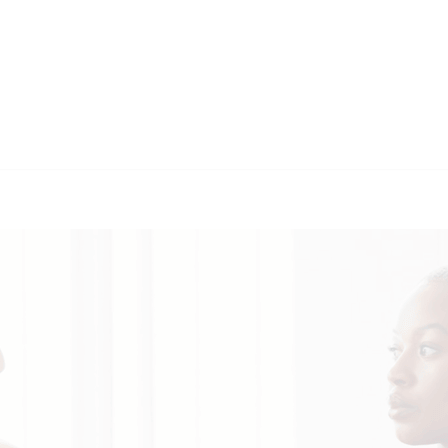
🔄 Guul Transla