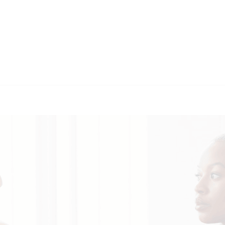
🔄 Guul Translat