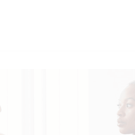
🔄 Guul T