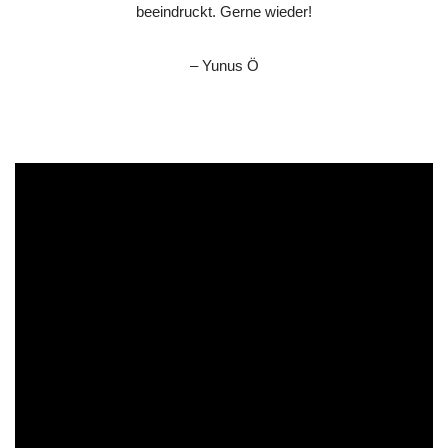
beeindruckt. Gerne wieder!
– Yunus Ö