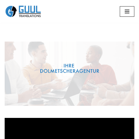
Zum
Inhalt
springen
🔄 Guul
Translations