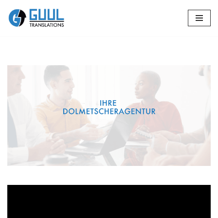
Zum
🔄 Guul Translations
Inhalt
springen