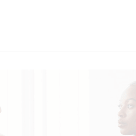
🔄 Guul Translat